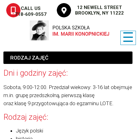
12 NEWELL STREET
CALL US
BROOKLYN, NY 11222
718-609-0557
☰
RODZAJ ZAJĘĆ
Dni i godziny zajęć:
Sobota, 9:00-12:00. Przedział wiekowy: 3-16 lat obejmuje
m.in. grupę przedszkolną, pierwszą klasę
oraz klasę 9 przygotowująca do egzaminu LOTE.
Rodzaj zajęć:
Język polski
historia